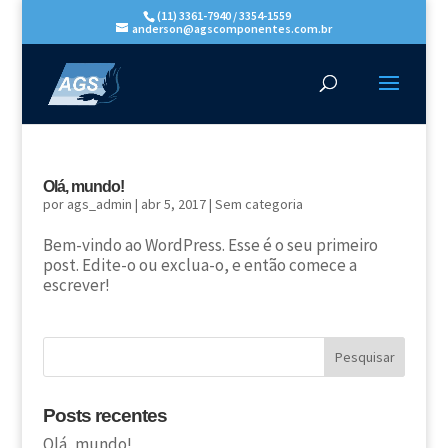
(11) 3361-7940 / 3354-1559
anderson@agscomponentes.com.br
Olá, mundo!
por
ags_admin
|
abr 5, 2017
|
Sem categoria
Bem-vindo ao WordPress. Esse é o seu primeiro
post. Edite-o ou exclua-o, e então comece a
escrever!
Posts recentes
Olá, mundo!